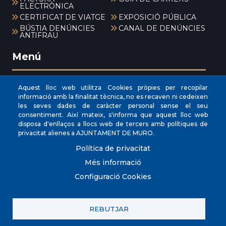
ELECTRÒNICA
CERTIFICAT DE VIATGE
EXPOSICIÓ PÚBLICA
BÚSTIA DENÚNCIES
CANAL DE DENÚNCIES
ANTIFRAU
Menú
Aquest lloc web utilitza Cookies pròpies per recopilar
INICI
informació amb la finalitat tècnica, no es recaven ni cedeixen
les seves dades de caràcter personal sense el seu
AJUNTAMENT
consentiment. Així mateix, s'informa que aquest lloc web
EL NOSTRE MUNICIPI
disposa d'enllaços a llocs web de tercers amb polítiques de
privacitat alienes a AJUNTAMENT DE MURO.
ÀREES MUNICIPALS
Política de privacitat
SEU ELECTRÒNICA
Més informació
Configuració Cookies
REBUTJAR
© Ajuntament de Muro.
Avis legal
Política de Xarxes Socials