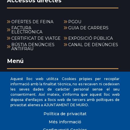
Accessos directes
OFERTES DE FEINA
PGOU
FACTURA
GUIA DE CARRERS
ELECTRÒNICA
CERTIFICAT DE VIATGE
EXPOSICIÓ PÚBLICA
BÚSTIA DENÚNCIES
CANAL DE DENÚNCIES
ANTIFRAU
Menú
Aquest lloc web utilitza Cookies pròpies per recopilar
INICI
informació amb la finalitat tècnica, no es recaven ni cedeixen
les seves dades de caràcter personal sense el seu
AJUNTAMENT
consentiment. Així mateix, s'informa que aquest lloc web
EL NOSTRE MUNICIPI
disposa d'enllaços a llocs web de tercers amb polítiques de
privacitat alienes a AJUNTAMENT DE MURO.
ÀREES MUNICIPALS
Política de privacitat
SEU ELECTRÒNICA
Més informació