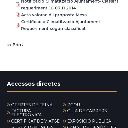
Notificació Climatització Ajuntament- Classif i
requeriment JG 03 11 2014
Acta valoració i proposta Mesa
Certificació Climatització Ajuntament-
Requeriment segon classificat
Print
Accessos directes
OFERTES DE FEINA
PGOU
FACTURA
GUIA DE CARRERS
ELECTRÒNICA
CERTIFICAT DE VIATGE
EXPOSICIÓ PÚBLICA
BÚSTIA DENÚNCIES
CANAL DE DENÚNCIES