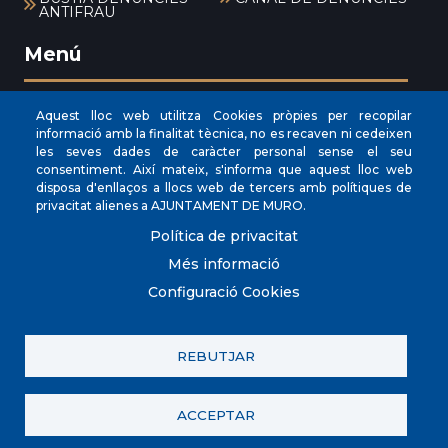
ANTIFRAU
Menú
Aquest lloc web utilitza Cookies pròpies per recopilar
INICI
informació amb la finalitat tècnica, no es recaven ni cedeixen
les seves dades de caràcter personal sense el seu
AJUNTAMENT
consentiment. Així mateix, s'informa que aquest lloc web
EL NOSTRE MUNICIPI
disposa d'enllaços a llocs web de tercers amb polítiques de
privacitat alienes a AJUNTAMENT DE MURO.
ÀREES MUNICIPALS
Política de privacitat
SEU ELECTRÒNICA
Més informació
Configuració Cookies
REBUTJAR
© Ajuntament de Muro.
Avis legal
Política de Xarxes Socials
Política de galetes (Cookies)
Política de privacitat
ACCEPTAR
RAT