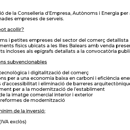
ó de la Conselleria d’Empresa, Autònoms i Energia per a 
nades empreses de serveis.
pot acollir?
ms i petites empreses del sector del comerç detallist
ments físics ubicats a les Illes Balears amb venda presenci
ats incloses als epígrafs detallats a la convocatòria pub
ons subvencionables
 tecnològica i digitalització del comerç
ions per a una economia baixa en carboni i eficiència ene
s d’accessibilitat i eliminació de barreres arquitectòniqu
ment per a la modernització de l’establiment
 de la imatge comercial interior i exterior
i reformes de modernització
ínim de la inversió:
(IVA exclòs)