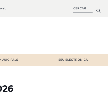
CERCA
 web
MUNICIPALS
SEU ELECTRÒNICA
026