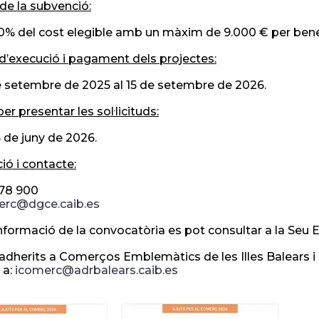
de la subvenció:
80% del cost elegible amb un màxim de 9.000 € per benef
d’execució i pagament dels projectes:
e setembre de 2025 al 15 de setembre de 2026.
er presentar les sol·licituds:
6 de juny de 2026.
ió i contacte:
178 900
erc@dgce.caib.es
informació de la convocatòria es pot consultar a la Seu E
 adherits a Comerços Emblemàtics de les Illes Balears i n
r a:
icomerc@adrbalears.caib.es