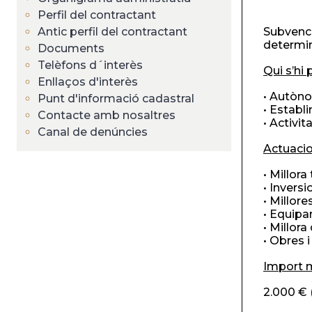
Perfil del contractant
Antic perfil del contractant
Subvenci
determi
Documents
Telèfons d´interès
Qui s’hi 
Enllaços d'interès
• Autòno
Punt d'informació cadastral
• Establi
Contacte amb nosaltres
• Activit
Canal de denúncies
Actuaci
• Millora
• Invers
• Millore
• Equipa
• Millora
• Obres 
Import m
2.000 € 