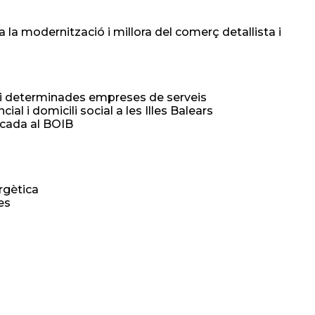
la modernització i millora del comerç detallista i
a i determinades empreses de serveis
al i domicili social a les Illes Balears
licada al BOIB
rgètica
es