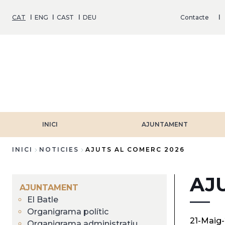
Vés
al
CAT
ENG
CAST
DEU
Contacte
contingut
INICI
AJUNTAMENT
INICI
NOTICIES
AJUTS AL COMERC 2026
Fil
AJ
d'Ariadna
AJUNTAMENT
El Batle
Organigrama polític
21-Maig
Organigrama administratiu