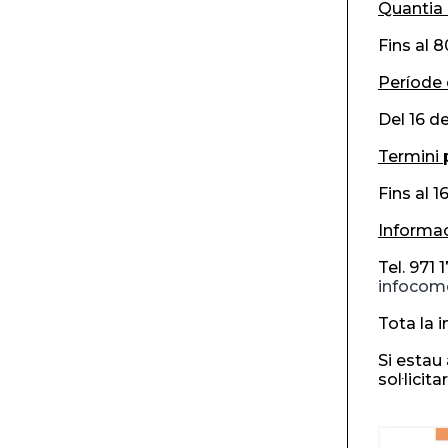
Quantia 
Fins al 
Període 
Del 16 d
Termini p
Fins al 1
Informac
Tel. 971 
infocom
Tota la 
Si estau
sol·licita