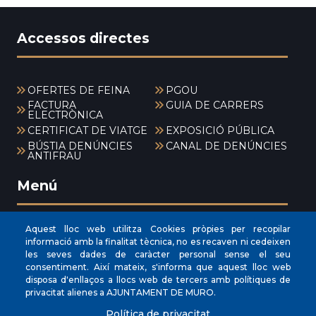
Accessos directes
OFERTES DE FEINA
PGOU
FACTURA
GUIA DE CARRERS
ELECTRÒNICA
CERTIFICAT DE VIATGE
EXPOSICIÓ PÚBLICA
BÚSTIA DENÚNCIES
CANAL DE DENÚNCIES
ANTIFRAU
Menú
Aquest lloc web utilitza Cookies pròpies per recopilar
INICI
informació amb la finalitat tècnica, no es recaven ni cedeixen
les seves dades de caràcter personal sense el seu
AJUNTAMENT
consentiment. Així mateix, s'informa que aquest lloc web
EL NOSTRE MUNICIPI
disposa d'enllaços a llocs web de tercers amb polítiques de
privacitat alienes a AJUNTAMENT DE MURO.
ÀREES MUNICIPALS
Política de privacitat