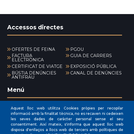
Accessos directes
OFERTES DE FEINA
PGOU
FACTURA
GUIA DE CARRERS
ELECTRÒNICA
CERTIFICAT DE VIATGE
EXPOSICIÓ PÚBLICA
BÚSTIA DENÚNCIES
CANAL DE DENÚNCIES
ANTIFRAU
Menú
Aquest lloc web utilitza Cookies pròpies per recopilar
INICI
informació amb la finalitat tècnica, no es recaven ni cedeixen
les seves dades de caràcter personal sense el seu
AJUNTAMENT
consentiment. Així mateix, s'informa que aquest lloc web
EL NOSTRE MUNICIPI
disposa d'enllaços a llocs web de tercers amb polítiques de