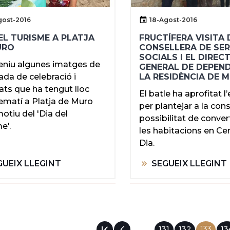
gost-2016
18-Agost-2016
EL TURISME A PLATJA
FRUCTÍFERA VISITA 
URO
CONSELLERA DE SER
SOCIALS I EL DIREC
eniu algunes imatges de
GENERAL DE DEPEND
nada de celebració i
LA RESIDÈNCIA DE 
tats que ha tengut lloc
El batle ha aprofitat l
ematí a Platja de Muro
per plantejar a la cons
tiu del 'Dia del
possibilitat de conver
e'.
les habitacions en Ce
Dia.
GUEIX LLEGINT
SEGUEIX LLEGINT
Pàgina
131
Pàgina
132
Pàgina
133
Pà
13