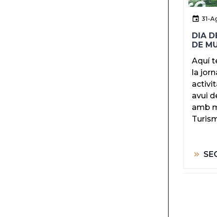
31-A
DIA D
DE M
Aquí t
la jor
activi
avui d
amb mo
Turism
SE