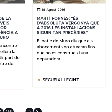
18-Agost-2016
DE LA
MARTÍ FORNÉS: “ÉS
VEIS
D’ABSOLUTA VERGONYA QUE
TOR
A 2016 LES INSTAL·LACIONS
ÈNCIA A
SIGUIN TAN PRECÀRIES”
MURO
El batle de Muro diu que els
’encontre
abocaments no aturaran fins
ellera la
que no es construeixi una
tir part de
depuradora.
ntre de
SEGUEIX LLEGINT
gina
4
Pàgina
135