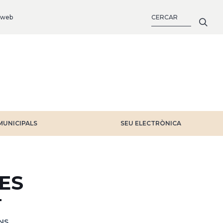
CERCA
 web
MUNICIPALS
SEU ELECTRÒNICA
ES
NS