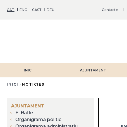
Vés
al
CAT
ENG
CAST
DEU
Contacte
contingut
INICI
AJUNTAMENT
INICI
NOTICIES
Fil
d'Ariadna
AJUNTAMENT
El Batle
Organigrama polític
Organigrama administratiu
PA