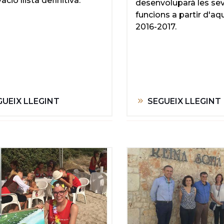
ació llista definitiva.
desenvoluparà les se
funcions a partir d'aq
2016-2017.
GUEIX LLEGINT
SEGUEIX LLEGINT