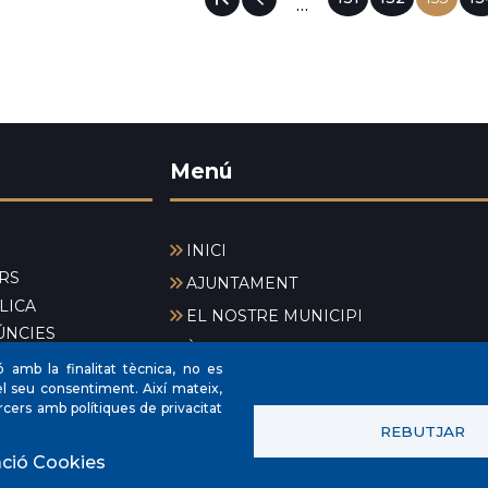
…
actual
ACIÓ
Menú
INICI
RS
AJUNTAMENT
LICA
EL NOSTRE MUNICIPI
ÚNCIES
ÀREES MUNICIPALS
ó amb la finalitat tècnica, no es
SEU ELECTRÒNICA
l seu consentiment. Així mateix,
rcers amb polítiques de privacitat
REBUTJAR
ació Cookies
© Ajuntament de Muro.