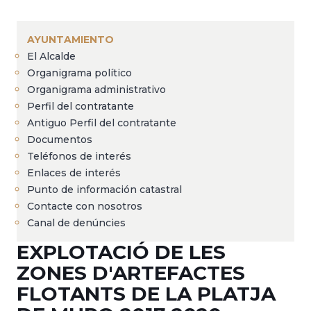
Sobrescribir
enlaces
AYUNTAMIENTO
de
El Alcalde
ayuda
Organigrama político
a
Organigrama administrativo
Perfil del contratante
la
Antiguo Perfil del contratante
navegación
Documentos
Teléfonos de interés
Enlaces de interés
Punto de información catastral
Contacte con nosotros
Canal de denúncies
EXPLOTACIÓ DE LES
ZONES D'ARTEFACTES
FLOTANTS DE LA PLATJA