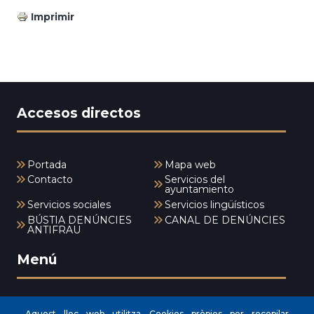
Imprimir
Accesos directos
Portada
Mapa web
Contacto
Servicios del
ayuntamiento
Servicios sociales
Servicios lingüísticos
BÚSTIA DENÚNCIES
CANAL DE DENÚNCIES
ANTIFRAU
Menú
INICI
Aquest lloc web utilitza Cookies pròpies per recopilar