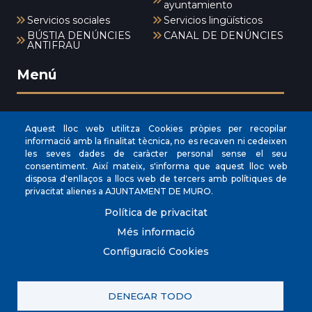
ayuntamiento
Servicios sociales
Servicios lingüísticos
BÚSTIA DENÚNCIES
CANAL DE DENÚNCIES
ANTIFRAU
Menú
INICI
Aquest lloc web utilitza Cookies pròpies per recopilar
informació amb la finalitat tècnica, no es recaven ni cedeixen
AYUNTAMIENTO
les seves dades de caràcter personal sense el seu
consentiment. Així mateix, s'informa que aquest lloc web
NUESTRO MUNICIPIO
disposa d'enllaços a llocs web de tercers amb polítiques de
ÁREAS MUNICIPALES
privacitat alienes a AJUNTAMENT DE MURO.
SEDE ELECTRÓNICA
Política de privacitat
Més informació
Configuració Cookies
© Ayuntamiento de Santanyi. Todos los derechos
DENEGAR TODO
reservados.