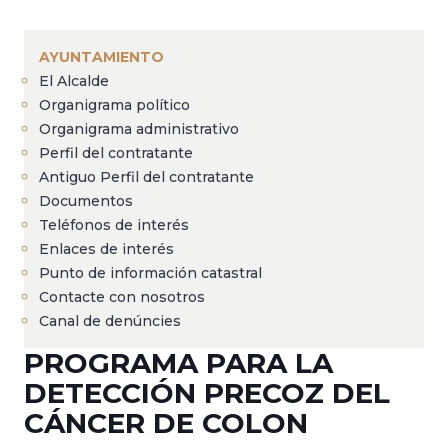
Sobrescribir
enlaces
AYUNTAMIENTO
de
El Alcalde
ayuda
Organigrama político
a
Organigrama administrativo
Perfil del contratante
la
Antiguo Perfil del contratante
navegación
Documentos
Teléfonos de interés
Enlaces de interés
Punto de información catastral
Contacte con nosotros
Canal de denúncies
PROGRAMA PARA LA
DETECCIÓN PRECOZ DEL
CÁNCER DE COLON