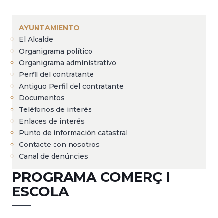
Sobrescribir
enlaces
AYUNTAMIENTO
de
El Alcalde
ayuda
Organigrama político
a
Organigrama administrativo
Perfil del contratante
la
Antiguo Perfil del contratante
navegación
Documentos
Teléfonos de interés
Enlaces de interés
Punto de información catastral
Contacte con nosotros
Canal de denúncies
PROGRAMA COMERÇ I
ESCOLA