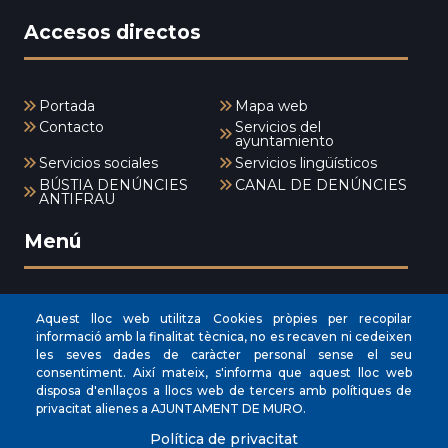
Accesos directos
Portada
Mapa web
Contacto
Servicios del
ayuntamiento
Servicios sociales
Servicios lingüísticos
BÚSTIA DENÚNCIES
CANAL DE DENÚNCIES
ANTIFRAU
Menú
INICI
Aquest lloc web utilitza Cookies pròpies per recopilar
informació amb la finalitat tècnica, no es recaven ni cedeixen
AYUNTAMIENTO
les seves dades de caràcter personal sense el seu
consentiment. Així mateix, s'informa que aquest lloc web
NUESTRO MUNICIPIO
disposa d'enllaços a llocs web de tercers amb polítiques de
ÁREAS MUNICIPALES
privacitat alienes a AJUNTAMENT DE MURO.
SEDE ELECTRÓNICA
Política de privacitat