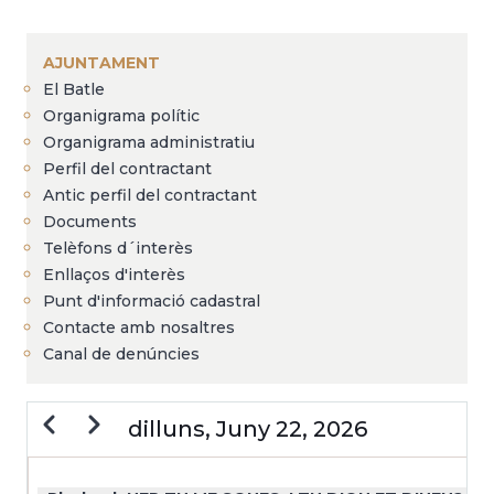
Fil
d'Ariadna
AJUNTAMENT
El Batle
Organigrama polític
Organigrama administratiu
Perfil del contractant
Antic perfil del contractant
Documents
Telèfons d´interès
Enllaços d'interès
Punt d'informació cadastral
Contacte amb nosaltres
Canal de denúncies
Previous
Next
dilluns, Juny 22, 2026
PAGINACIÓ