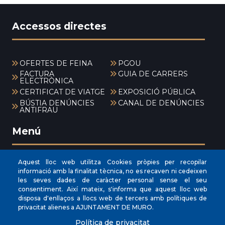
Accessos directes
OFERTES DE FEINA
PGOU
FACTURA
GUIA DE CARRERS
ELECTRÒNICA
CERTIFICAT DE VIATGE
EXPOSICIÓ PÚBLICA
BÚSTIA DENÚNCIES
CANAL DE DENÚNCIES
ANTIFRAU
Menú
Aquest lloc web utilitza Cookies pròpies per recopilar
INICI
informació amb la finalitat tècnica, no es recaven ni cedeixen
les seves dades de caràcter personal sense el seu
AJUNTAMENT
consentiment. Així mateix, s'informa que aquest lloc web
EL NOSTRE MUNICIPI
disposa d'enllaços a llocs web de tercers amb polítiques de
privacitat alienes a AJUNTAMENT DE MURO.
ÀREES MUNICIPALS
Política de privacitat