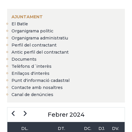
Fil
d'Ariadna
AJUNTAMENT
El Batle
Organigrama polític
Organigrama administratiu
Perfil del contractant
Antic perfil del contractant
Documents
Telèfons d´interès
Enllaços d'interès
Punt d'informació cadastral
Contacte amb nosaltres
Canal de denúncies
Previous
Next
Febrer 2024
DL.
DT.
DC.
DJ.
DV.
PAGINACIÓ