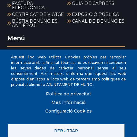
FACTURA
GUIA DE CARRERS
ELECTRÒNICA
CERTIFICAT DE VIATGE
EXPOSICIÓ PÚBLICA
BÚSTIA DENÚNCIES
CANAL DE DENÚNCIES
ANTIFRAU
Menú
Aquest lloc web utilitza Cookies pròpies per recopilar
INICI
informació amb la finalitat tècnica, no es recaven ni cedeixen
les seves dades de caràcter personal sense el seu
AJUNTAMENT
consentiment. Així mateix, s'informa que aquest lloc web
EL NOSTRE MUNICIPI
disposa d'enllaços a llocs web de tercers amb polítiques de
privacitat alienes a AJUNTAMENT DE MURO.
ÀREES MUNICIPALS
Política de privacitat
SEU ELECTRÒNICA
Més informació
Configuració Cookies
REBUTJAR
© Ajuntament de Muro.