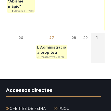
"Abisme
Sa
màgic"
QU
dl., 19/02/2024 - 12:00
NU
con
ds.,
24/0
12:00
26
27
28
29
1
L'Administració
a prop teu
dt., 27/02/2024 - 12:00
Accessos directes
OFERTES DE FEINA
PGOU