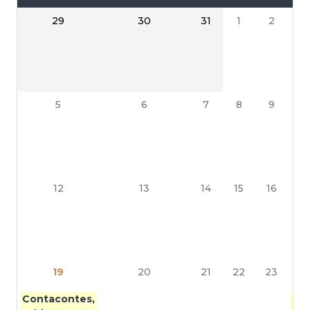
29
30
31
1
2
5
6
7
8
9
12
13
14
15
16
19
20
21
22
23
Contacontes,
Gui