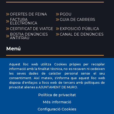
OFERTES DE FEINA
PGOU
FACTURA
GUIA DE CARRERS
ELECTRÒNICA
CERTIFICAT DE VIATGE
EXPOSICIÓ PÚBLICA
BÚSTIA DENÚNCIES
CANAL DE DENÚNCIES
ANTIFRAU
Menú
Aquest lloc web utilitza Cookies pròpies per recopilar
INICI
informació amb la finalitat tècnica, no es recaven ni cedeixen
les seves dades de caràcter personal sense el seu
AJUNTAMENT
consentiment. Així mateix, s'informa que aquest lloc web
EL NOSTRE MUNICIPI
disposa d'enllaços a llocs web de tercers amb polítiques de
privacitat alienes a AJUNTAMENT DE MURO.
ÀREES MUNICIPALS
Política de privacitat
SEU ELECTRÒNICA
Més informació
Configuració Cookies