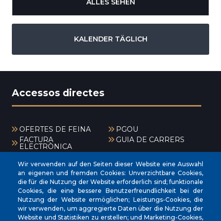
ALLES SEHEN
KALENDER TÄGLICH
Accessos directes
OFERTES DE FEINA
PGOU
FACTURA
GUIA DE CARRERS
ELECTRÒNICA
CERTIFICAT DE VIATGE
EXPOSICIÓ PÚBLICA
Wir verwenden auf den Seiten dieser Website eine Auswahl
BÚSTIA DENÚNCIES
CANAL DE DENÚNCIES
an eigenen und fremden Cookies: Unverzichtbare Cookies,
ANTIFRAU
die für die Nutzung der Website erforderlich sind; funktionale
Cookies, die eine bessere Benutzerfreundlichkeit bei der
Menú
Nutzung der Website ermöglichen; Leistungs-Cookies, die
wir verwenden, um aggregierte Daten über die Nutzung der
Website und Statistiken zu erstellen; und Marketing-Cookies,