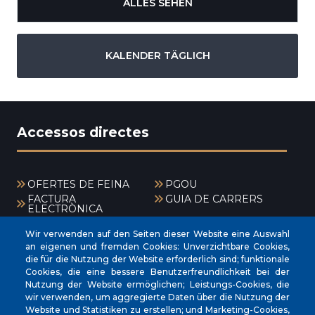
ALLES SEHEN
KALENDER TÄGLICH
Accessos directes
OFERTES DE FEINA
PGOU
FACTURA
GUIA DE CARRERS
ELECTRÒNICA
CERTIFICAT DE VIATGE
EXPOSICIÓ PÚBLICA
Wir verwenden auf den Seiten dieser Website eine Auswahl
BÚSTIA DENÚNCIES
CANAL DE DENÚNCIES
an eigenen und fremden Cookies: Unverzichtbare Cookies,
ANTIFRAU
die für die Nutzung der Website erforderlich sind; funktionale
Cookies, die eine bessere Benutzerfreundlichkeit bei der
Menú
Nutzung der Website ermöglichen; Leistungs-Cookies, die
wir verwenden, um aggregierte Daten über die Nutzung der
Website und Statistiken zu erstellen; und Marketing-Cookies,