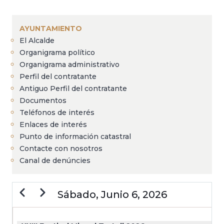
Sobrescribir
enlaces
AYUNTAMIENTO
de
El Alcalde
ayuda
Organigrama político
a
Organigrama administrativo
Perfil del contratante
la
Antiguo Perfil del contratante
navegación
Documentos
Teléfonos de interés
Enlaces de interés
Punto de información catastral
Contacte con nosotros
Canal de denúncies
Anterior
Siguiente
Sábado, Junio 6, 2026
PAGINACIÓN