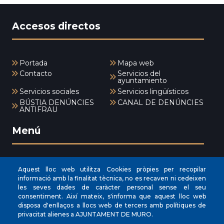
Accesos directos
Portada
Mapa web
Contacto
Servicios del
ayuntamiento
Servicios sociales
Servicios lingüísticos
BÚSTIA DENÚNCIES
CANAL DE DENÚNCIES
ANTIFRAU
Menú
INICI
Aquest lloc web utilitza Cookies pròpies per recopilar
informació amb la finalitat tècnica, no es recaven ni cedeixen
AYUNTAMIENTO
les seves dades de caràcter personal sense el seu
consentiment. Així mateix, s'informa que aquest lloc web
NUESTRO MUNICIPIO
disposa d'enllaços a llocs web de tercers amb polítiques de
ÁREAS MUNICIPALES
privacitat alienes a AJUNTAMENT DE MURO.