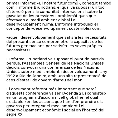
primer informe: «El nostre futur comú», conegut també
com l’Informe Brundtland, el qual va suposar un toc
d’atenció per a la comunitat internacional sobre la
gravetat de les pressions i problemàtiques que
afectaven el medi ambient global i el
desenvolupament humà. L’informe introdueix el
concepte de «desenvolupament sostenible» com:
«aquell desenvolupament que satisfà les necessitats
del present sense comprometre la capacitat de les
futures generacions per satisfer les seves pròpies
necessitats».
L’Informe Brundtland va suposar el punt de partida
perquè, l’Assamblea General de les Nacions Unides
decidís convocar una conferència de les Nacions
Unides sobre medi ambient i desenvolupament l’any
1992 a Rio de Janeiro, amb una alta representació de
caps d’estat i de govern d’arreu del món.
El document referent més important que sorgí
d’aquesta conferència va ser l’Agenda 21, i consisteix
en un programa d’acció a nivell global, en el qual
s’estableixen les accions que han d’emprendre els
governs per integrar el medi ambient i el
desenvolupament econòmic i social en l’horitzó del
segle XXI.