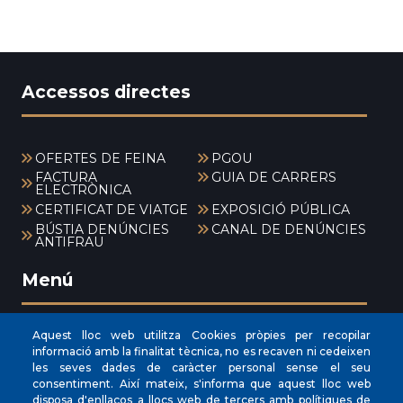
Accessos directes
OFERTES DE FEINA
PGOU
FACTURA
GUIA DE CARRERS
ELECTRÒNICA
CERTIFICAT DE VIATGE
EXPOSICIÓ PÚBLICA
BÚSTIA DENÚNCIES
CANAL DE DENÚNCIES
ANTIFRAU
Menú
Aquest lloc web utilitza Cookies pròpies per recopilar
INICI
informació amb la finalitat tècnica, no es recaven ni cedeixen
les seves dades de caràcter personal sense el seu
AJUNTAMENT
consentiment. Així mateix, s'informa que aquest lloc web
EL NOSTRE MUNICIPI
disposa d'enllaços a llocs web de tercers amb polítiques de