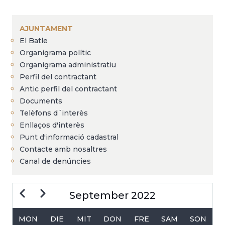
Breadcrumb
AJUNTAMENT
El Batle
Organigrama polític
Organigrama administratiu
Perfil del contractant
Antic perfil del contractant
Documents
Telèfons d´interès
Enllaços d'interès
Punt d'informació cadastral
Contacte amb nosaltres
Canal de denúncies
Zurück
Weiter
September 2022
MON
DIE
MIT
DON
FRE
SAM
SON
SEITENNUMMERIERUNG