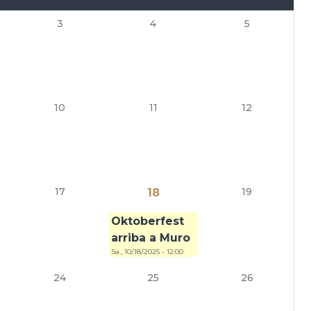
3
4
5
10
11
12
17
19
18
Oktoberfest
arriba a Muro
Sa., 10/18/2025 - 12:00
24
25
26