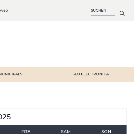
SUCHE
 web
MUNICIPALS
SEU ELECTRÒNICA
025
FRE
SAM
SON