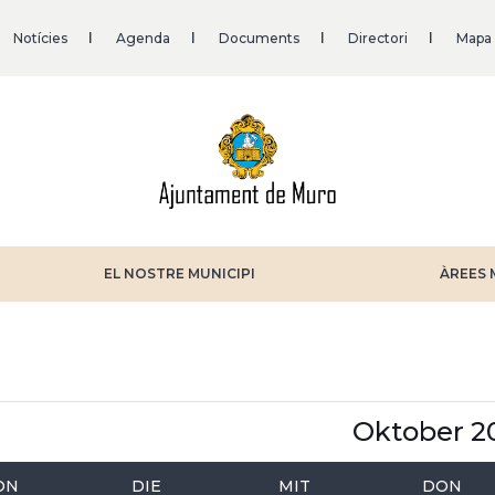
Notícies
Agenda
Documents
Directori
Mapa
EL NOSTRE MUNICIPI
ÀREES 
iter
Oktober 2
ON
DIE
MIT
DON
ITENNUMMERIERUNG