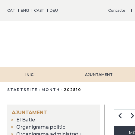
Direkt
zum
CAT
ENG
CAST
DEU
Contacte
Inhalt
INICI
AJUNTAMENT
STARTSEITE
MONTH
202510
Breadcrumb
AJUNTAMENT
Zurück
We
El Batle
Organigrama polític
M
SE
Organigrama administratiu