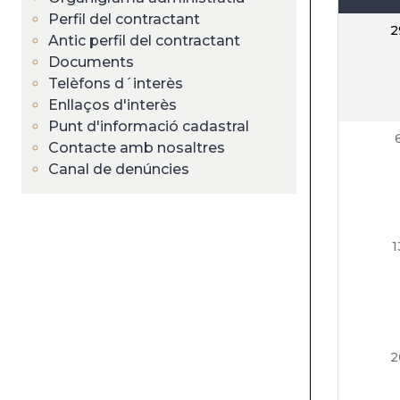
Perfil del contractant
2
Antic perfil del contractant
Documents
Telèfons d´interès
Enllaços d'interès
Punt d'informació cadastral
Contacte amb nosaltres
Canal de denúncies
1
2