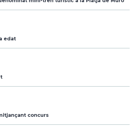
enominat mini-tren turístic a la Platja de Muro
ra edat
t
mitjançant concurs