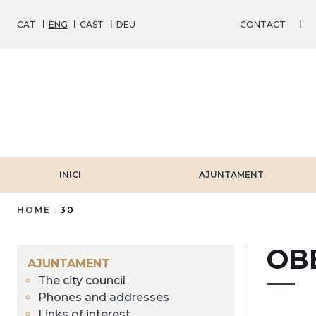
Skip
to
CAT
ENG
CAST
DEU
CONTACT
main
content
INICI
AJUNTAMENT
HOME
30
Breadcrumb
OB
AJUNTAMENT
The city council
Phones and addresses
Links of interest