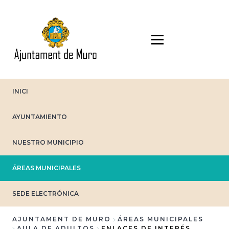
Pasar
al
contenido
principal
INICI
AYUNTAMIENTO
NUESTRO MUNICIPIO
ÁREAS MUNICIPALES
SEDE ELECTRÓNICA
AJUNTAMENT DE MURO
ÁREAS MUNICIPALES
AULA DE ADULTOS
ENLACES DE INTERÉS