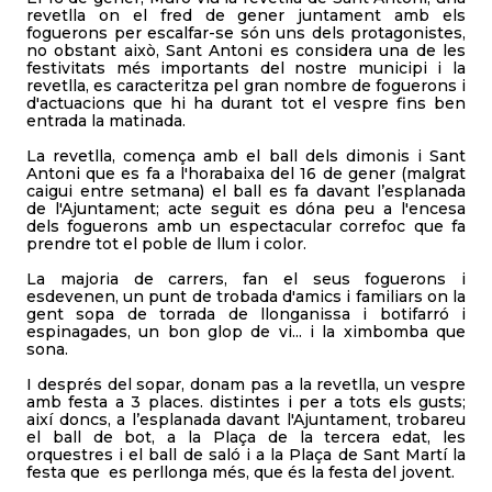
revetlla on el fred de gener juntament amb els
foguerons per escalfar-se són uns dels protagonistes,
no obstant això, Sant Antoni es considera una de les
festivitats més importants del nostre municipi i la
revetlla, es caracteritza pel gran nombre de foguerons i
d'actuacions que hi ha durant tot el vespre fins ben
entrada la matinada.
La revetlla, comença amb el ball dels dimonis i Sant
Antoni que es fa a l'horabaixa del 16 de gener (malgrat
caigui entre setmana) el ball es fa davant l’esplanada
de l'Ajuntament; acte seguit es dóna peu a l'encesa
dels foguerons amb un espectacular correfoc que fa
prendre tot el poble de llum i color.
La majoria de carrers, fan el seus foguerons i
esdevenen, un punt de trobada d'amics i familiars on la
gent sopa de torrada de llonganissa i botifarró i
espinagades, un bon glop de vi... i la ximbomba que
sona.
I després del sopar, donam pas a la revetlla, un vespre
amb festa a 3 places. distintes i per a tots els gusts;
així doncs, a l’esplanada davant l'Ajuntament, trobareu
el ball de bot, a la Plaça de la tercera edat, les
orquestres i el ball de saló i a la Plaça de Sant Martí la
festa que es perllonga més, que és la festa del jovent.