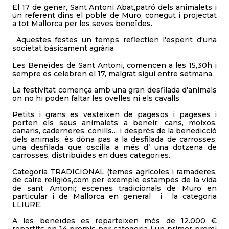
El 17 de gener, Sant Antoni Abat,patró dels animalets i
un referent dins el poble de Muro, conegut i projectat
a tot Mallorca per les seves beneïdes.
Aquestes festes un temps reflectien l'esperit d'una
societat bàsicament agrària
Les Beneïdes de Sant Antoni, comencen a les 15,30h i
sempre es celebren el 17, malgrat sigui entre setmana.
La festivitat comença amb una gran desfilada d'animals
on no hi poden faltar les ovelles ni els cavalls.
Petits i grans es vesteixen de pagesos i pageses i
porten els seus animalets a beneir; cans, moixos,
canaris, caderneres, conills… i després de la benedicció
dels animals, és dóna pas a la desfilada de carrosses;
una desfilada que oscil·la a més d’ una dotzena de
carrosses, distribuïdes en dues categories.
Categoria TRADICIONAL (temes agrícoles i ramaderes,
de caire religiós,com per exemple estampes de la vida
de sant Antoni; escenes tradicionals de Muro en
particular i de Mallorca en general i la categoria
LLIURE.
A les beneïdes es reparteixen més de 12.000 €