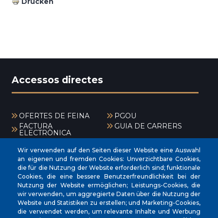
Drucken
Accessos directes
OFERTES DE FEINA
PGOU
FACTURA
GUIA DE CARRERS
ELECTRÒNICA
CERTIFICAT DE VIATGE
EXPOSICIÓ PÚBLICA
Wir verwenden auf den Seiten dieser Website eine Auswahl
BÚSTIA DENÚNCIES
CANAL DE DENÚNCIES
an eigenen und fremden Cookies: Unverzichtbare Cookies,
ANTIFRAU
die für die Nutzung der Website erforderlich sind; funktionale
Cookies, die eine bessere Benutzerfreundlichkeit bei der
Menú
Nutzung der Website ermöglichen; Leistungs-Cookies, die
wir verwenden, um aggregierte Daten über die Nutzung der
Website und Statistiken zu erstellen; und Marketing-Cookies,
die verwendet werden, um relevante Inhalte und Werbung
INICI