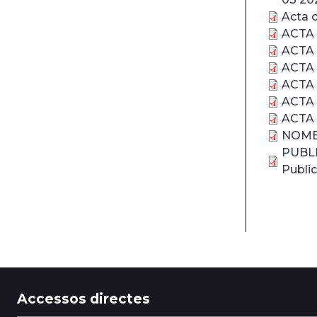
Acta c
ACTA 
ACTA 
ACTA 
ACTA 
ACTA 
ACTA 
NOMEN
PUBL
Publi
Accessos directes