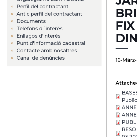
JAR
Perfil del contractant
BR
Antic perfil del contractant
Documents
FI
Telèfons d´interès
DI
Enllaços d'interès
Punt d'informació cadastral
Contacte amb nosaltres
Canal de denúncies
16-März
Attached
BASE
Publi
ANNEX
ANNEX
PUBLI
RESOL
03 20