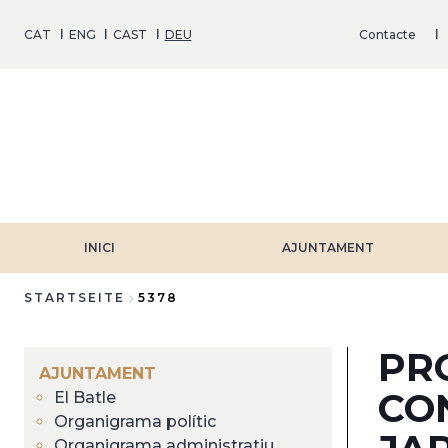
Direkt
zum
CAT
ENG
CAST
DEU
Contacte
Inhalt
INICI
AJUNTAMENT
STARTSEITE
5378
Breadcrumb
PR
AJUNTAMENT
CO
El Batle
Organigrama polític
Organigrama administratiu