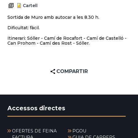
Cartell
Sortida de Muro amb autocar a les 8.30 h.
Dificultat: fàcil.
Itinerari: Sóller - Camí de Rocafort - Camí de Castelló -
Can Prohom - Camí des Rost - Sóller.
COMPARTIR
Accessos directes
OFERTES DE FEINA
PGOU
FACTURA
GUIA DE CARRERS