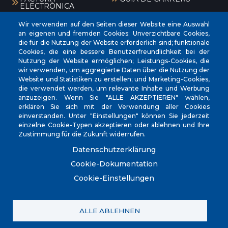
ELECTRÒNICA
CERTIFICAT DE VIATGE
EXPOSICIÓ PÚBLICA
Wir verwenden auf den Seiten dieser Website eine Auswahl
BÚSTIA DENÚNCIES
CANAL DE DENÚNCIES
an eigenen und fremden Cookies: Unverzichtbare Cookies,
ANTIFRAU
die für die Nutzung der Website erforderlich sind; funktionale
Cookies, die eine bessere Benutzerfreundlichkeit bei der
Menú
Nutzung der Website ermöglichen; Leistungs-Cookies, die
wir verwenden, um aggregierte Daten über die Nutzung der
Website und Statistiken zu erstellen; und Marketing-Cookies,
die verwendet werden, um relevante Inhalte und Werbung
INICI
anzuzeigen. Wenn Sie "ALLE AKZEPTIEREN" wählen,
erklären Sie sich mit der Verwendung aller Cookies
AJUNTAMENT
einverstanden. Unter "Einstellungen" können Sie jederzeit
EL NOSTRE MUNICIPI
einzelne Cookie-Typen akzeptieren oder ablehnen und Ihre
Zustimmung für die Zukunft widerrufen.
ÀREES MUNICIPALS
Datenschutzerklärung
SEU ELECTRÒNICA
Cookie-Dokumentation
Cookie-Einstellungen
ALLE ABLEHNEN
© Ajuntament de Muro.
Avis legal
Política de Xarxes Socials