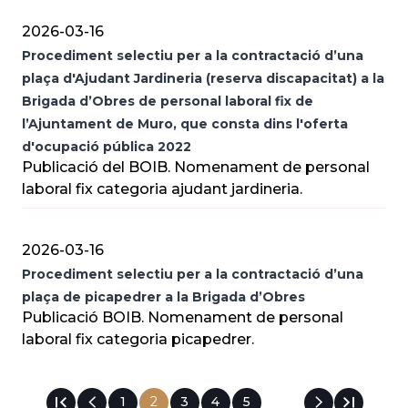
2026-03-16
Procediment selectiu per a la contractació d’una
plaça d'Ajudant Jardineria (reserva discapacitat) a la
Brigada d’Obres de personal laboral fix de
l’Ajuntament de Muro, que consta dins l'oferta
d'ocupació pública 2022
Publicació del BOIB. Nomenament de personal
laboral fix categoria ajudant jardineria.
2026-03-16
Procediment selectiu per a la contractació d’una
plaça de picapedrer a la Brigada d’Obres
Publicació BOIB. Nomenament de personal
laboral fix categoria picapedrer.
Pàgina
1
Pàgina
2
Pàgina
3
Pàgina
4
Pàgina
5